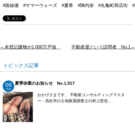
#路線価　#サマーウォーズ　#夏希　#陣内栄　#丸亀町商店街　
←未登記建物が1,000万戸強
不動産屋という訪問者 No.1→
トピックス記事
夏季休業のお知らせ No.1,517
06
Aug
おかげさまです。 不動産コンサルティングマスタ
ー・高松市の土地家屋調査士の村上哲也...