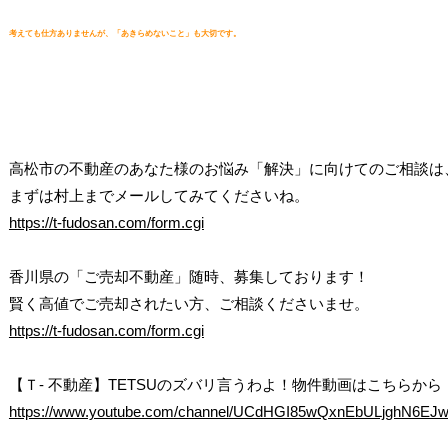
考えても仕方ありませんが、「あきらめないこと」も大切です。
高松市の不動産のあなた様のお悩み「解決」に向けてのご相談は、
https://t-fudosan.com/form.cgi
香川県の「ご売却不動産」随時、募集しております！

https://t-fudosan.com/form.cgi
https://www.youtube.com/channel/UCdHGI85wQxnEbULjghN6EJw?