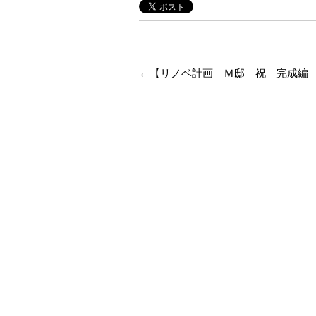
←【リノベ計画 Ｍ邸 祝 完成編