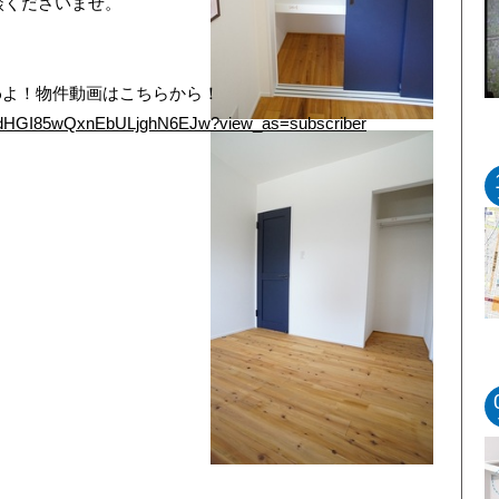
UCdHGI85wQxnEbULjghN6EJw?view_as=subscriber