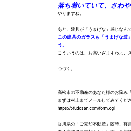
落ち着いていて、さわや
やりますね。
あと、建具が「うまげな」感じなん
この建具のガラスも「うまげな波
う。
こういうのは、お高いざますわよ、
つづく。
高松市の不動産のあなた様のお悩み「
https://t-fudosan.com/form.cgi
香川県の「ご売却不動産」随時、募集