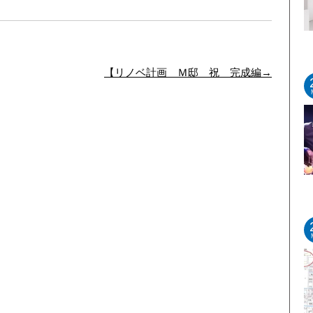
【リノベ計画 Ｍ邸 祝 完成編→