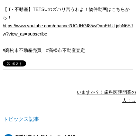
【Ｔ- 不動産】TETSUのズバリ言うわよ！物件動画はこちらか
ら！
https://www.youtube.com/channel/UCdHGI85wQxnEbULjghN6EJ
w?view_as=subscribe
#高松市不動産売買 #高松市不動産査定
いますか？！歯科医院開業の
人！→
トピックス記事