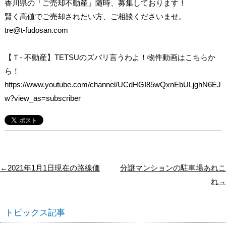
香川県の「ご売却不動産」随時、募集しております！
賢く高値でご売却されたい方、ご相談くださいませ。
tre@t-fudosan.com
【Ｔ- 不動産】TETSUのズバリ言うわよ！物件動画はこちらか
ら！
https://www.youtube.com/channel/UCdHGI85wQxnEbULjghN6EJ
w?view_as=subscriber
←2021年1月1日現在の路線価
分譲マンションの駐車場あれこ
れ→
トピックス記事