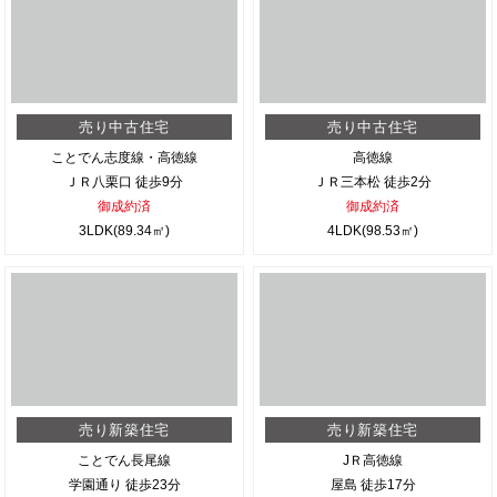
売り中古住宅
売り中古住宅
ことでん志度線・高徳線
高徳線
ＪＲ八栗口 徒歩9分
ＪＲ三本松 徒歩2分
御成約済
御成約済
3LDK(89.34㎡)
4LDK(98.53㎡)
売り新築住宅
売り新築住宅
ことでん長尾線
JＲ高徳線
学園通り 徒歩23分
屋島 徒歩17分