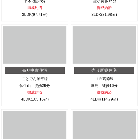
平木 徒歩8分
国分 徒歩16分
御成約済
御成約済
3LDK(97.71㎡)
3LDK(81.98㎡)
売り中古住宅
売り新築住宅
ことでん琴平線
ＪＲ高徳線
仏生山 徒歩29分
屋島 徒歩16分
御成約済
御成約済
4LDK(105.16㎡)
4LDK(114.79㎡)