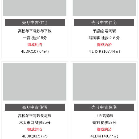
売り中古住宅
売り中古住宅
高松琴平電鉄琴平線
予讃線 端岡駅
一宮 徒歩19分
端岡駅 徒歩２８分
御成約済
御成約済
4LDK(107.64㎡)
4ＬＤＫ(107.44㎡)
売り中古住宅
売り中古住宅
高松琴平電鉄長尾線
ＪＲ高徳線
木太東口 徒歩25分
鶴羽 徒歩58分
御成約済
御成約済
4LDK(93.57㎡)
4LDK(140.77㎡)