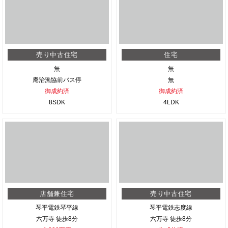
売り中古住宅
住宅
無
無
庵治漁協前バス停
無
御成約済
御成約済
8SDK
4LDK
店舗兼住宅
売り中古住宅
琴平電鉄琴平線
琴平電鉄志度線
六万寺 徒歩8分
六万寺 徒歩8分