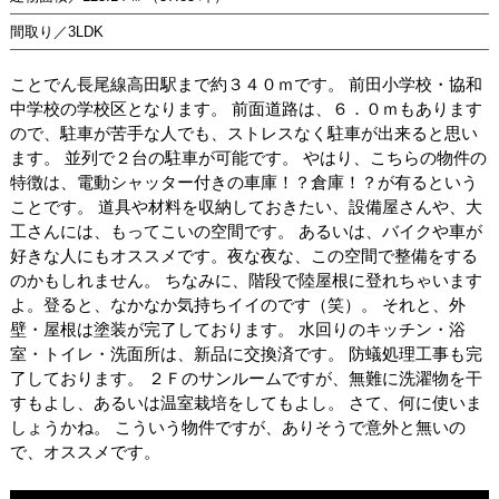
間取り／3LDK
ことでん長尾線高田駅まで約３４０ｍです。 前田小学校・協和
中学校の学校区となります。 前面道路は、６．０ｍもあります
ので、駐車が苦手な人でも、ストレスなく駐車が出来ると思い
ます。 並列で２台の駐車が可能です。 やはり、こちらの物件の
特徴は、電動シャッター付きの車庫！？倉庫！？が有るという
ことです。 道具や材料を収納しておきたい、設備屋さんや、大
工さんには、もってこいの空間です。 あるいは、バイクや車が
好きな人にもオススメです。夜な夜な、この空間で整備をする
のかもしれません。 ちなみに、階段で陸屋根に登れちゃいます
よ。登ると、なかなか気持ちイイのです（笑）。 それと、外
壁・屋根は塗装が完了しております。 水回りのキッチン・浴
室・トイレ・洗面所は、新品に交換済です。 防蟻処理工事も完
了しております。 ２Ｆのサンルームですが、無難に洗濯物を干
すもよし、あるいは温室栽培をしてもよし。 さて、何に使いま
しょうかね。 こういう物件ですが、ありそうで意外と無いの
で、オススメです。