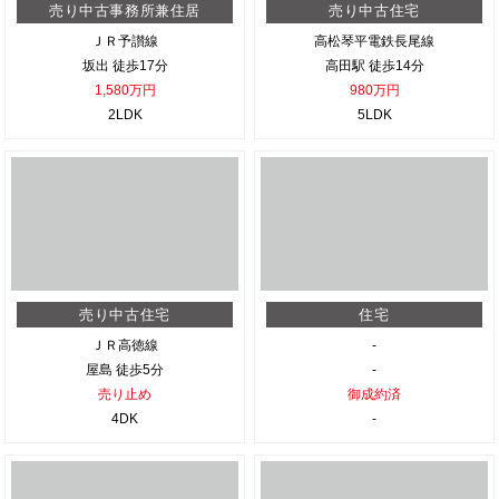
売り中古事務所兼住居
売り中古住宅
ＪＲ予讃線
高松琴平電鉄長尾線
坂出 徒歩17分
高田駅 徒歩14分
1,580万円
980万円
2LDK
5LDK
売り中古住宅
住宅
ＪＲ高徳線
-
屋島 徒歩5分
-
売り止め
御成約済
4DK
-