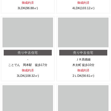
御成約済
御成約済
3LDK(96.88㎡)
4LDK(103.12㎡)
売り中古住宅
売り中古住宅
-
ＪＲ高徳線
ことでん 岡本駅 徒歩17分
木太町 徒歩10分
御成約済
御成約済
3LDK(108.32㎡)
2ＬDK(56.61㎡)