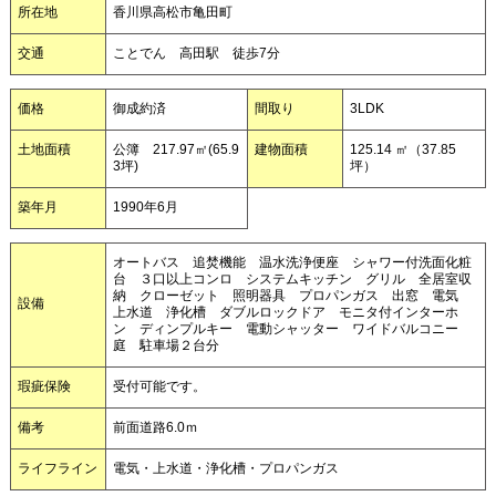
所在地
香川県高松市亀田町
交通
ことでん 高田駅 徒歩7分
価格
御成約済
間取り
3LDK
土地面積
公簿 217.97㎡(65.9
建物面積
125.14 ㎡（37.85
3坪)
坪）
築年月
1990年6月
オートバス 追焚機能 温水洗浄便座 シャワー付洗面化粧
台 ３口以上コンロ システムキッチン グリル 全居室収
納 クローゼット 照明器具 プロパンガス 出窓 電気
設備
上水道 浄化槽 ダブルロックドア モニタ付インターホ
ン ディンプルキー 電動シャッター ワイドバルコニー
庭 駐車場２台分
瑕疵保険
受付可能です。
備考
前面道路6.0ｍ
ライフライン
電気・上水道・浄化槽・プロパンガス