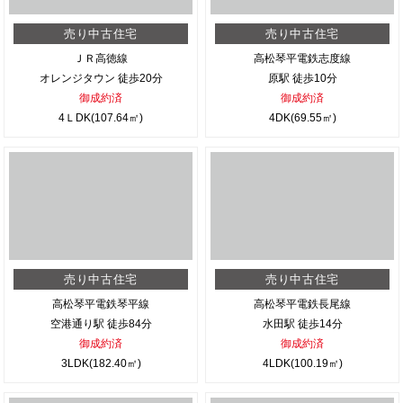
売り中古住宅
売り中古住宅
ＪＲ高徳線
高松琴平電鉄志度線
オレンジタウン 徒歩20分
原駅 徒歩10分
御成約済
御成約済
4ＬDK(107.64㎡)
4DK(69.55㎡)
売り中古住宅
売り中古住宅
高松琴平電鉄琴平線
高松琴平電鉄長尾線
空港通り駅 徒歩84分
水田駅 徒歩14分
御成約済
御成約済
3LDK(182.40㎡)
4LDK(100.19㎡)