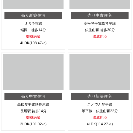
売り新築住宅
売り中古住宅
ＪＲ予讃線
高松琴平電鉄琴平線
端岡 徒歩14分
仏生山駅 徒歩30分
御成約済
御成約済
4LDK(108.47㎡)
売り中古住宅
売り新築住宅
高松琴平電鉄長尾線
ことでん琴平線
長尾駅 徒歩14分
琴平線 仏生山駅22分
御成約済
御成約済
3LDK(101.02㎡)
4LDK(114.27㎡)