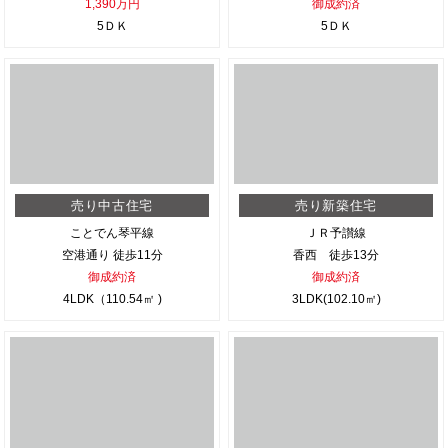
1,390万円
御成約済
5ＤＫ
5ＤＫ
売り中古住宅
売り新築住宅
ことでん琴平線
ＪＲ予讃線
空港通り 徒歩11分
香西 徒歩13分
御成約済
御成約済
4LDK（110.54㎡ )
3LDK(102.10㎡)