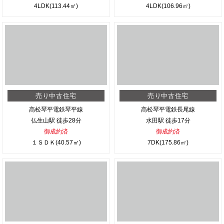
4LDK(113.44㎡)
4LDK(106.96㎡)
売り中古住宅
売り中古住宅
高松琴平電鉄琴平線
高松琴平電鉄長尾線
仏生山駅 徒歩28分
水田駅 徒歩17分
御成約済
御成約済
１ＳＤＫ(40.57㎡)
7DK(175.86㎡)