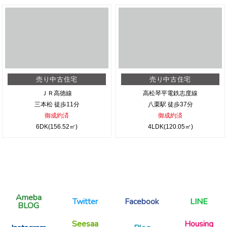
売り中古住宅
売り中古住宅
ＪＲ高徳線
高松琴平電鉄志度線
三本松 徒歩11分
八栗駅 徒歩37分
御成約済
御成約済
6DK(156.52㎡)
4LDK(120.05㎡)
Ameba
Twitter
Facebook
LINE
BLOG
Seesaa
Housing