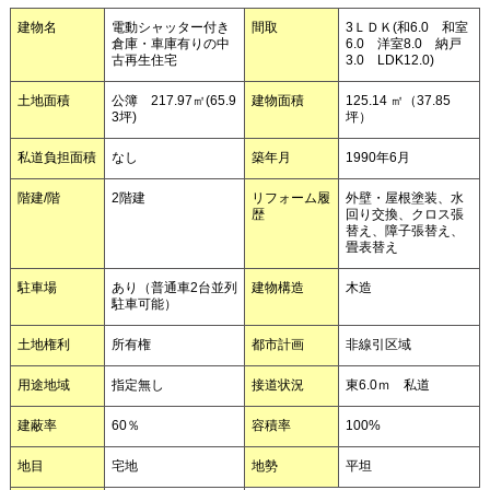
建物名
電動シャッター付き
間取
3ＬＤＫ(和6.0 和室
倉庫・車庫有りの中
6.0 洋室8.0 納戸
古再生住宅
3.0 LDK12.0)
土地面積
公簿 217.97㎡(65.9
建物面積
125.14 ㎡（37.85
3坪)
坪）
私道負担面積
なし
築年月
1990年6月
階建/階
2階建
リフォーム履
外壁・屋根塗装、水
歴
回り交換、クロス張
替え、障子張替え、
畳表替え
駐車場
あり（普通車2台並列
建物構造
木造
駐車可能）
土地権利
所有権
都市計画
非線引区域
用途地域
指定無し
接道状況
東6.0ｍ 私道
建蔽率
60％
容積率
100%
地目
宅地
地勢
平坦