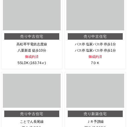
売り中古住宅
売り中古住宅
高松琴平電鉄志度線
バス停 塩家バス停 停歩1分
八栗新道 徒歩10分
バス停 塩家バス停 停歩1分
御成約済
御成約済
5SLDK (163.74㎡)
7ＤＫ
売り中古住宅
売り新築住宅
ことでん長尾線
ＪＲ予讃線