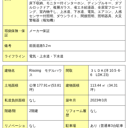
床下収納、モニター付インターホン、ディンプルキー、ダブ
ルロックドア、複層ガラス、省エネ給湯器、全居室フローリ
ング、室内物干し、上水道、下水道、電気、エアコン、人感
センサー付照明、ダウンライト、間接照明、照明器具、火災
警報器（報知機）
瑕疵保険・保
メーカー保証
証
備考
前面道路5.2ｍ
ライフライン
電気・上水道・下水道
建物名
Risoing モデルハウ
間取
３ＬＤＫ(洋 10.5･6･
ス
6 LDK 23)
土地面積
公簿 177.91㎡(53.81
建物面積
113.44 ㎡（34.31
坪)
坪）
私道負担面積
なし
築年月
2023年3月
階建/階
2階建
リフォーム履
なし
歴
リノベーショ
なし
駐車場
あり（普通車3台駐車