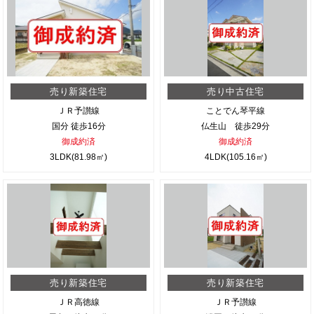
売り新築住宅
売り中古住宅
ＪＲ予讃線
ことでん琴平線
国分 徒歩16分
仏生山 徒歩29分
御成約済
御成約済
3LDK(81.98㎡)
4LDK(105.16㎡)
売り新築住宅
売り新築住宅
ＪＲ高徳線
ＪＲ予讃線