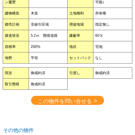
ン履歴
可能）
建物構造
木造
土地権利
所有権
都市計画
非線引区域
用途地域
指定無し
接道状況
5.2ｍ 開発道路
建蔽率
60％
容積率
200%
地目
宅地
地勢
平坦
セットバック
なし
現況
御成約済
引渡し
御成約済
取引態様
御成約済
>
この物件を問い合せる
その他の物件