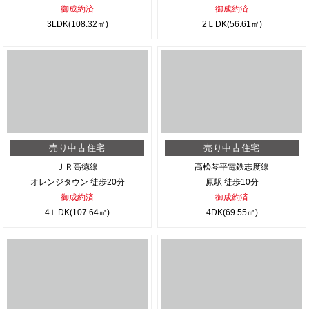
御成約済
御成約済
3LDK(108.32㎡)
2ＬDK(56.61㎡)
売り中古住宅
売り中古住宅
ＪＲ高徳線
高松琴平電鉄志度線
オレンジタウン 徒歩20分
原駅 徒歩10分
御成約済
御成約済
4ＬDK(107.64㎡)
4DK(69.55㎡)