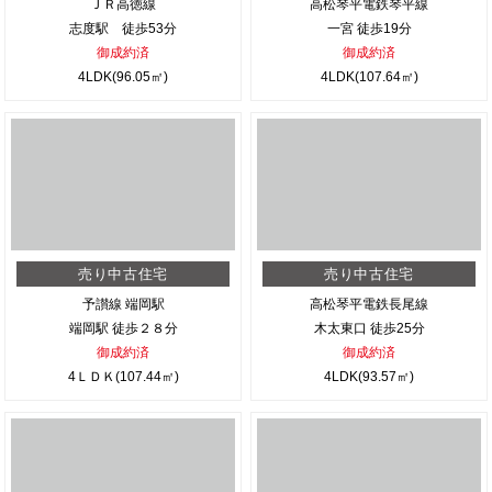
ＪＲ高徳線
高松琴平電鉄琴平線
志度駅 徒歩53分
一宮 徒歩19分
御成約済
御成約済
4LDK(96.05㎡)
4LDK(107.64㎡)
売り中古住宅
売り中古住宅
予讃線 端岡駅
高松琴平電鉄長尾線
端岡駅 徒歩２８分
木太東口 徒歩25分
御成約済
御成約済
4ＬＤＫ(107.44㎡)
4LDK(93.57㎡)