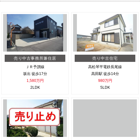
売り中古事務所兼住居
売り中古住宅
ＪＲ予讃線
高松琴平電鉄長尾線
坂出 徒歩17分
高田駅 徒歩14分
1,580万円
980万円
2LDK
5LDK