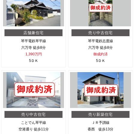
店舗兼住宅
売り中古住宅
琴平電鉄琴平線
琴平電鉄志度線
六万寺 徒歩8分
六万寺 徒歩8分
1,390万円
御成約済
5ＤＫ
5ＤＫ
売り中古住宅
売り新築住宅
ことでん琴平線
ＪＲ予讃線
空港通り 徒歩11分
香西 徒歩13分