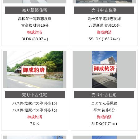
売り新築住宅
売り中古住宅
高松琴平電鉄志度線
高松琴平電鉄志度線
古高松 徒歩16分
八栗新道 徒歩10分
御成約済
御成約済
3LDK (88.97㎡)
5SLDK (163.74㎡)
売り中古住宅
売り中古住宅
バス停 塩家バス停 停歩1分
ことでん長尾線
バス停 塩家バス停 停歩1分
平木 徒歩8分
御成約済
御成約済
7ＤＫ
3LDK(97.71㎡)