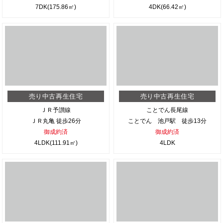
7DK(175.86㎡)
4DK(66.42㎡)
売り中古再生住宅
売り中古再生住宅
ＪＲ予讃線
ことでん長尾線
ＪＲ丸亀 徒歩26分
ことでん 池戸駅 徒歩13分
御成約済
御成約済
4LDK(111.91㎡)
4LDK