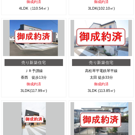
御成約済
御成約済
4LDK（110.54㎡ )
3LDK(102.10㎡)
売り新築住宅
売り新築住宅
ＪＲ予讃線
高松琴平電鉄琴平線
香西 徒歩13分
太田 徒歩33分
御成約済
御成約済
3LDK(117.99㎡)
3LDK (113.85㎡)