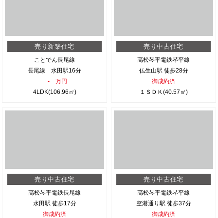
売り新築住宅
売り中古住宅
ことでん長尾線
高松琴平電鉄琴平線
長尾線 水田駅16分
仏生山駅 徒歩28分
- 万円
御成約済
4LDK(106.96㎡)
１ＳＤＫ(40.57㎡)
売り中古住宅
売り中古住宅
高松琴平電鉄長尾線
高松琴平電鉄琴平線
水田駅 徒歩17分
空港通り駅 徒歩37分
御成約済
御成約済