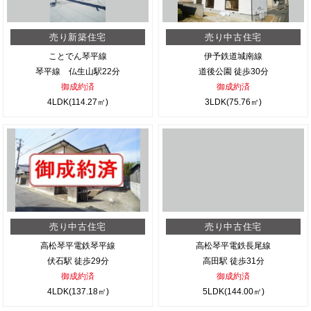
売り新築住宅
売り中古住宅
ことでん琴平線
伊予鉄道城南線
琴平線 仏生山駅22分
道後公園 徒歩30分
御成約済
御成約済
4LDK(114.27㎡)
3LDK(75.76㎡)
売り中古住宅
売り中古住宅
高松琴平電鉄琴平線
高松琴平電鉄長尾線
伏石駅 徒歩29分
高田駅 徒歩31分
御成約済
御成約済
4LDK(137.18㎡)
5LDK(144.00㎡)