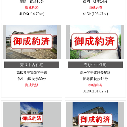
屋島 徒歩16分
端岡 徒歩14分
御成約済
御成約済
4LDK(114.79㎡)
4LDK(108.47㎡)
売り中古住宅
売り中古住宅
高松琴平電鉄琴平線
高松琴平電鉄長尾線
仏生山駅 徒歩30分
長尾駅 徒歩14分
御成約済
御成約済
3LDK(101.02㎡)