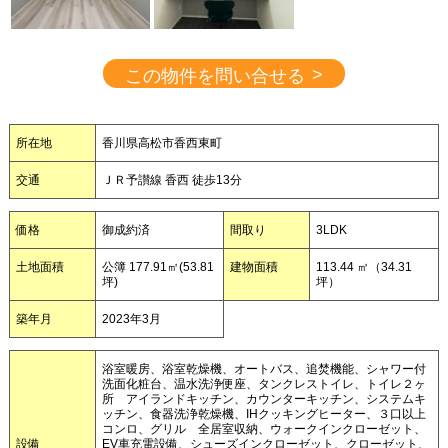
>
この物件を問い合せる
所在地
香川県高松市香西東町
交通
ＪＲ予讃線 香西 徒歩13分
価格
御成約済
間取り
3LDK
土地面積
公簿 177.91㎡(53.81
建物面積
113.44 ㎡（34.31
坪)
坪）
築年月
2023年3月
浴室暖房、浴室乾燥機、オートバス、追焚機能、シャワー付
洗面化粧台、温水洗浄便座、タンクレストイレ、トイレ２ヶ
所 アイランドキッチン、カウンターキッチン、システムキ
ッチン、食器洗浄乾燥機、IHクッキングヒーター、３口以上
コンロ、グリル 全居室収納、ウォークインクローゼット、
設備
EV車充電設備、シューズインクローゼット、クローゼット、