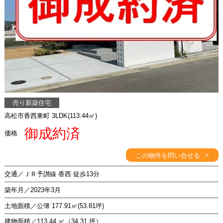
売り新築住宅
高松市香西東町 3LDK(113.44㎡)
御成約済
価格
>
この物件を問い合せる
交通／ＪＲ予讃線 香西 徒歩13分
築年月／2023年3月
土地面積／公簿 177.91㎡(53.81坪)
建物面積／113.44 ㎡（34.31 坪）