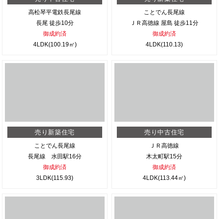
高松琴平電鉄長尾線
ことでん長尾線
長尾 徒歩10分
ＪＲ高徳線 屋島 徒歩11分
御成約済
御成約済
4LDK(100.19㎡)
4LDK(110.13)
売り新築住宅
売り中古住宅
ことでん長尾線
ＪＲ高徳線
長尾線 水田駅16分
木太町駅15分
御成約済
御成約済
3LDK(115.93)
4LDK(113.44㎡)