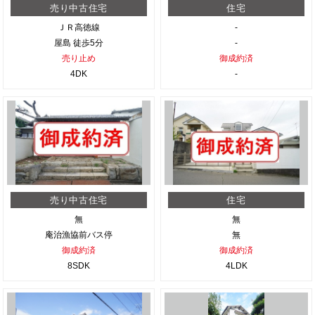
売り中古住宅
住宅
ＪＲ高徳線
-
屋島 徒歩5分
-
売り止め
御成約済
4DK
-
売り中古住宅
住宅
無
無
庵治漁協前バス停
無
御成約済
御成約済
8SDK
4LDK