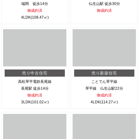
端岡 徒歩14分
仏生山駅 徒歩30分
御成約済
御成約済
4LDK(108.47㎡)
売り中古住宅
売り新築住宅
高松琴平電鉄長尾線
ことでん琴平線
長尾駅 徒歩14分
琴平線 仏生山駅22分
御成約済
御成約済
3LDK(101.02㎡)
4LDK(114.27㎡)