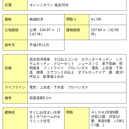
交通
オレンジタウン 徒歩20分
価格
御成約済
間取り
4ＬDK
土地面積
公簿 234.97 ㎡（7
建物面積
107.64 ㎡（32.56
1.07 坪）
坪）
築年月
平成1年11月
温水洗浄便座 ３口以上コンロ カウンターキッチン シス
テムキッチン クローゼット シューズＩＣ 床下収納 照
設備
明器具 フットライト プロパンガス 電気 上水道 下水
道 側溝 エアコン２台以上 ダブルロックドア 庭 庭10
坪以上 駐車場２台分
ライフライン
電気・上水道・下水道・プロパンガス
備考
前面道路5.1ｍ
建物名
すぐにお住まい出来
間取
４ＬＤＫ(洋室6畳
るミサワホームのセ
洋室11畳 洋室12
ラミック住宅
畳 和室6畳 ＬDK1
7.7畳 )