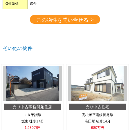
取引態様
媒介
>
この物件を問い合せる
その他の物件
売り中古事務所兼住居
売り中古住宅
ＪＲ予讃線
高松琴平電鉄長尾線
坂出 徒歩17分
高田駅 徒歩14分
1,580万円
980万円