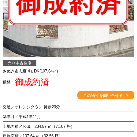
売り中古住宅
さぬき市志度 4ＬDK(107.64㎡)
御成約済
価格
>
この物件を問い合せる
交通／オレンジタウン 徒歩20分
築年月／平成1年11月
土地面積／公簿 234.97 ㎡（71.07 坪）
建物面積／107.64 ㎡（32.56 坪）