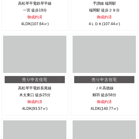
高松琴平電鉄琴平線
予讃線 端岡駅
一宮 徒歩19分
端岡駅 徒歩２８分
御成約済
御成約済
4LDK(107.64㎡)
4ＬＤＫ(107.44㎡)
売り中古住宅
売り中古住宅
高松琴平電鉄長尾線
ＪＲ高徳線
木太東口 徒歩25分
鶴羽 徒歩58分
御成約済
御成約済
4LDK(93.57㎡)
4LDK(140.77㎡)