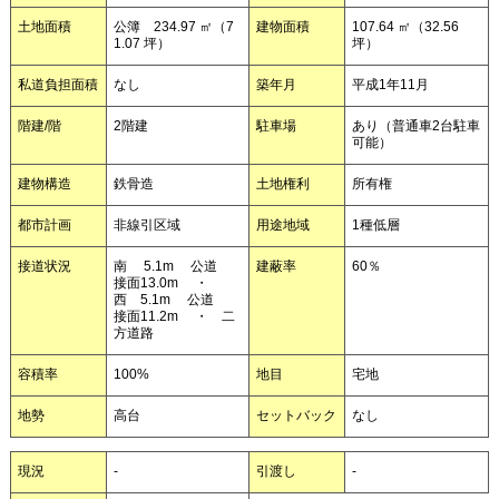
土地面積
公簿 234.97 ㎡（7
建物面積
107.64 ㎡（32.56
1.07 坪）
坪）
私道負担面積
なし
築年月
平成1年11月
階建/階
2階建
駐車場
あり（普通車2台駐車
可能）
建物構造
鉄骨造
土地権利
所有権
都市計画
非線引区域
用途地域
1種低層
接道状況
南 5.1m 公道
建蔽率
60％
接面13.0m ・
西 5.1m 公道
接面11.2m ・ 二
方道路
容積率
100%
地目
宅地
地勢
高台
セットバック
なし
現況
-
引渡し
-