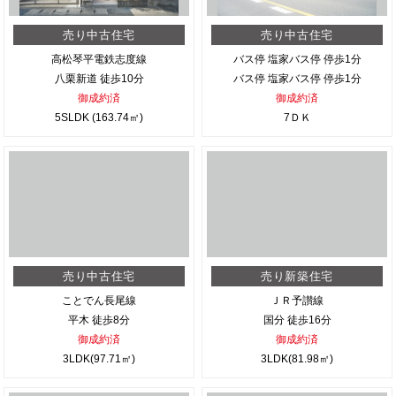
売り中古住宅
売り中古住宅
高松琴平電鉄志度線
バス停 塩家バス停 停歩1分
八栗新道 徒歩10分
バス停 塩家バス停 停歩1分
御成約済
御成約済
5SLDK (163.74㎡)
7ＤＫ
売り中古住宅
売り新築住宅
ことでん長尾線
ＪＲ予讃線
平木 徒歩8分
国分 徒歩16分
御成約済
御成約済
3LDK(97.71㎡)
3LDK(81.98㎡)