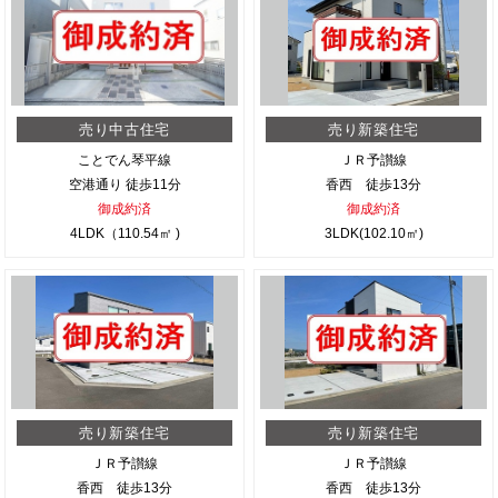
売り中古住宅
売り新築住宅
ことでん琴平線
ＪＲ予讃線
空港通り 徒歩11分
香西 徒歩13分
御成約済
御成約済
4LDK（110.54㎡ )
3LDK(102.10㎡)
売り新築住宅
売り新築住宅
ＪＲ予讃線
ＪＲ予讃線
香西 徒歩13分
香西 徒歩13分