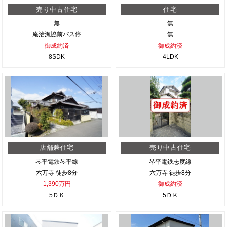
売り中古住宅
住宅
無
無
庵治漁協前バス停
無
御成約済
御成約済
8SDK
4LDK
店舗兼住宅
売り中古住宅
琴平電鉄琴平線
琴平電鉄志度線
六万寺 徒歩8分
六万寺 徒歩8分
1,390万円
御成約済
5ＤＫ
5ＤＫ