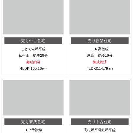
売り中古住宅
売り新築住宅
ことでん琴平線
ＪＲ高徳線
仏生山 徒歩29分
屋島 徒歩16分
御成約済
御成約済
4LDK(105.16㎡)
4LDK(114.79㎡)
売り新築住宅
売り中古住宅
ＪＲ予讃線
高松琴平電鉄琴平線