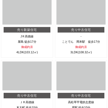
売り新築住宅
売り中古住宅
JＲ高徳線
-
屋島 徒歩17分
ことでん 岡本駅 徒歩17分
御成約済
御成約済
4LDK(103.12㎡)
3LDK(108.32㎡)
売り中古住宅
売り中古住宅
ＪＲ高徳線
高松琴平電鉄志度線
木太町 徒歩10分
原駅 徒歩10分