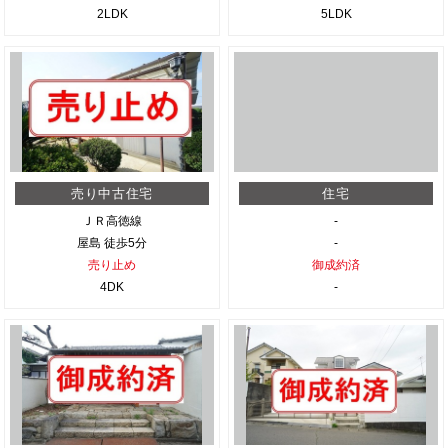
2LDK
5LDK
売り中古住宅
住宅
ＪＲ高徳線
-
屋島 徒歩5分
-
売り止め
御成約済
4DK
-