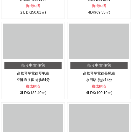
御成約済
御成約済
2ＬDK(56.61㎡)
4DK(69.55㎡)
売り中古住宅
売り中古住宅
高松琴平電鉄琴平線
高松琴平電鉄長尾線
空港通り駅 徒歩84分
水田駅 徒歩14分
御成約済
御成約済
3LDK(182.40㎡)
4LDK(100.19㎡)