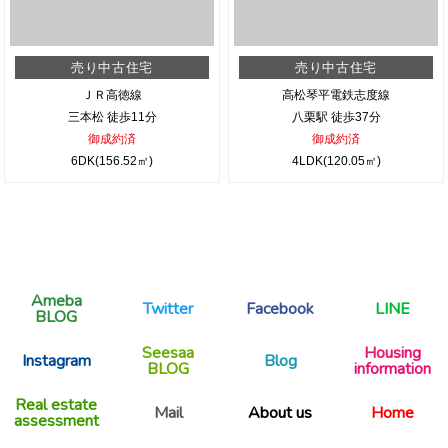
売り中古住宅
売り中古住宅
ＪＲ高徳線
高松琴平電鉄志度線
三本松 徒歩11分
八栗駅 徒歩37分
御成約済
御成約済
6DK(156.52㎡)
4LDK(120.05㎡)
Ameba
Twitter
Facebook
LINE
BLOG
Seesaa
Housing
Instagram
Blog
BLOG
information
Real estate
Mail
About us
Home
assessment