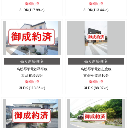
御成約済
御成約済
3LDK(117.99㎡)
3LDK(113.44㎡)
売り新築住宅
売り新築住宅
高松琴平電鉄琴平線
高松琴平電鉄志度線
太田 徒歩33分
古高松 徒歩16分
御成約済
御成約済
3LDK (113.85㎡)
3LDK (88.97㎡)