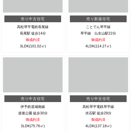
売り中古住宅
売り新築住宅
高松琴平電鉄長尾線
ことでん琴平線
長尾駅 徒歩14分
琴平線 仏生山駅22分
御成約済
御成約済
3LDK(101.02㎡)
4LDK(114.27㎡)
売り中古住宅
売り中古住宅
伊予鉄道城南線
高松琴平電鉄琴平線
道後公園 徒歩30分
伏石駅 徒歩29分
御成約済
御成約済
3LDK(75.76㎡)
4LDK(137.18㎡)