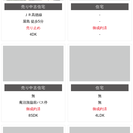
売り中古住宅
住宅
ＪＲ高徳線
-
屋島 徒歩5分
-
売り止め
御成約済
4DK
-
売り中古住宅
住宅
無
無
庵治漁協前バス停
無
御成約済
御成約済
8SDK
4LDK