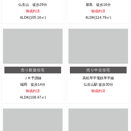
仏生山 徒歩29分
屋島 徒歩16分
御成約済
御成約済
4LDK(105.16㎡)
4LDK(114.79㎡)
売り新築住宅
売り中古住宅
ＪＲ予讃線
高松琴平電鉄琴平線
端岡 徒歩14分
仏生山駅 徒歩30分
御成約済
御成約済
4LDK(108.47㎡)