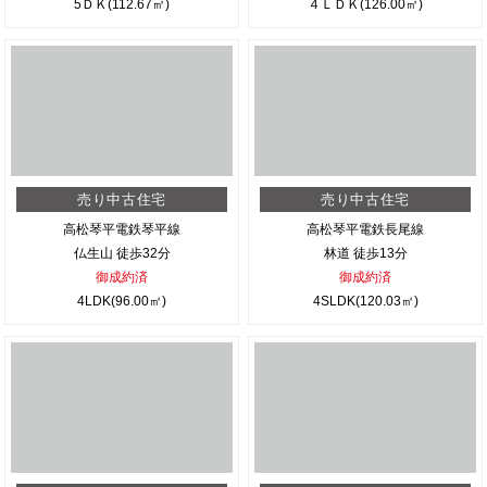
5ＤＫ(112.67㎡)
４ＬＤＫ(126.00㎡)
売り中古住宅
売り中古住宅
高松琴平電鉄琴平線
高松琴平電鉄長尾線
仏生山 徒歩32分
林道 徒歩13分
御成約済
御成約済
4LDK(96.00㎡)
4SLDK(120.03㎡)