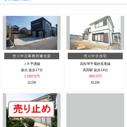
売り中古事務所兼住居
売り中古住宅
ＪＲ予讃線
高松琴平電鉄長尾線
坂出 徒歩17分
高田駅 徒歩14分
1,580万円
980万円
2LDK
5LDK