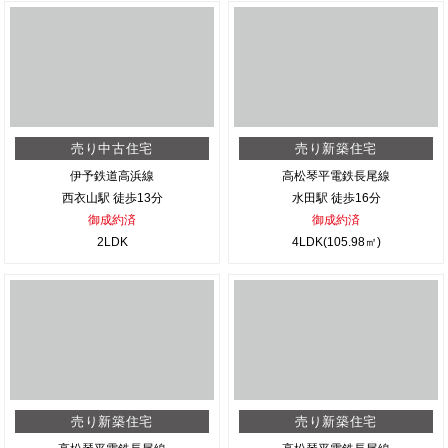
売り中古住宅
売り新築住宅
伊予鉄道高浜線
高松琴平電鉄長尾線
西衣山駅 徒歩13分
水田駅 徒歩16分
御成約済
御成約済
2LDK
4LDK(105.98㎡)
売り新築住宅
売り新築住宅