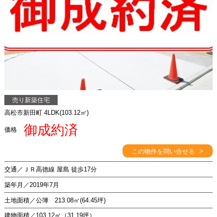
売り新築住宅
高松市新田町 4LDK(103.12㎡)
御成約済
価格
>
この物件を問い合せる
交通／ＪＲ高徳線 屋島 徒歩17分
築年月／2019年7月
土地面積／公簿 213.08㎡(64.45坪)
建物面積／103.12㎡（31.19坪）