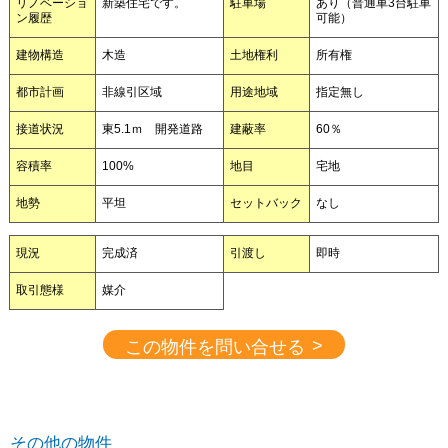
リノベーショ
新築住宅です。
駐車場
あり（普通車3台駐車
ン履歴
可能）
建物構造
木造
土地権利
所有権
都市計画
非線引区域
用途地域
指定無し
接道状況
東5.1ｍ 開発道路
建蔽率
60％
容積率
100%
地目
宅地
地勢
平坦
セットバック
なし
現況
完成済
引渡し
即時
取引態様
媒介
>
この物件を問い合せる
その他の物件