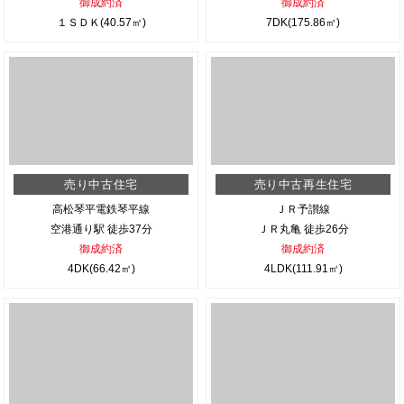
御成約済
御成約済
１ＳＤＫ(40.57㎡)
7DK(175.86㎡)
売り中古住宅
売り中古再生住宅
高松琴平電鉄琴平線
ＪＲ予讃線
空港通り駅 徒歩37分
ＪＲ丸亀 徒歩26分
御成約済
御成約済
4DK(66.42㎡)
4LDK(111.91㎡)