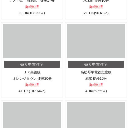
ことでん 岡本駅 徒歩17分
木太町 徒歩10分
御成約済
御成約済
3LDK(108.32㎡)
2ＬDK(56.61㎡)
売り中古住宅
売り中古住宅
ＪＲ高徳線
高松琴平電鉄志度線
オレンジタウン 徒歩20分
原駅 徒歩10分
御成約済
御成約済
4ＬDK(107.64㎡)
4DK(69.55㎡)