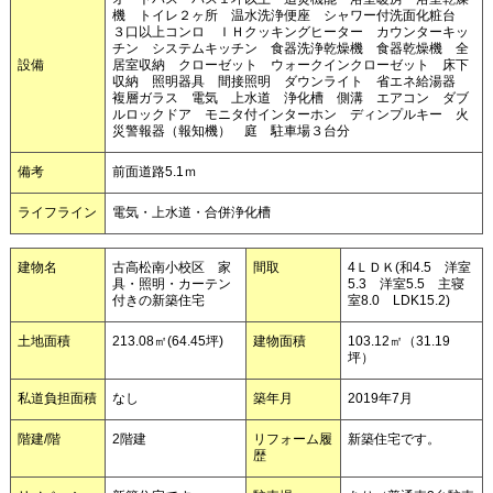
機 トイレ２ヶ所 温水洗浄便座 シャワー付洗面化粧台
３口以上コンロ ＩＨクッキングヒーター カウンターキッ
チン システムキッチン 食器洗浄乾燥機 食器乾燥機 全
設備
居室収納 クローゼット ウォークインクローゼット 床下
収納 照明器具 間接照明 ダウンライト 省エネ給湯器
複層ガラス 電気 上水道 浄化槽 側溝 エアコン ダブ
ルロックドア モニタ付インターホン ディンプルキー 火
災警報器（報知機） 庭 駐車場３台分
備考
前面道路5.1ｍ
ライフライン
電気・上水道・合併浄化槽
建物名
古高松南小校区 家
間取
4ＬＤＫ(和4.5 洋室
具・照明・カーテン
5.3 洋室5.5 主寝
付きの新築住宅
室8.0 LDK15.2)
土地面積
213.08㎡(64.45坪)
建物面積
103.12㎡（31.19
坪）
私道負担面積
なし
築年月
2019年7月
階建/階
2階建
リフォーム履
新築住宅です。
歴