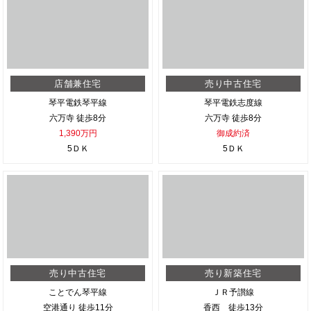
店舗兼住宅
売り中古住宅
琴平電鉄琴平線
琴平電鉄志度線
六万寺 徒歩8分
六万寺 徒歩8分
1,390万円
御成約済
5ＤＫ
5ＤＫ
売り中古住宅
売り新築住宅
ことでん琴平線
ＪＲ予讃線
空港通り 徒歩11分
香西 徒歩13分