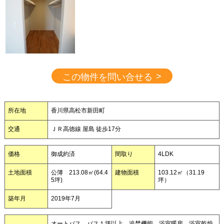
>
この物件を問い合せる
所在地
香川県高松市新田町
交通
ＪＲ高徳線 屋島 徒歩17分
価格
御成約済
間取り
4LDK
土地面積
公簿 213.08㎡(64.4
建物面積
103.12㎡（31.19
5坪)
坪）
築年月
2019年7月
オートバス バス１坪以上 追焚機能 浴室暖房 浴室乾燥