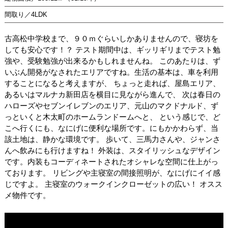
間取り／4LDK
古高松中学校まで、９０ｍぐらいしかありませんので、寝坊を
しても安心です！？ テスト期間中は、ギッリギリまでテスト勉
強や、受験勉強が出来るかもしれませんね。 このあたりは、ず
いぶん開発がなされたエリアですね。生活の基本は、車を利用
することになると考えますが、 ちょっと走れば、屋島エリア、
あるいはマルナカ新田店を横目に見ながら進んで、 次は春日の
ハローズやセブンイレブンのエリア、元山のマクドナルド、ず
っといくと木太町のホームランドームへと、 という感じで、ど
こへ行くにも、なにげに便利な場所です。にもかかわらず、当
該土地は、静かな環境です。 歩いて、三馬力さんや、ジャンさ
んへ飲みにも行けますね！ 外装は、スタイリッシュなデザイン
です。内装もコーディネートされたオシャレな空間に仕上がっ
ております。 リビングや主寝室の間接照明が、なにげにイイ感
じですよ。 主寝室のウォークインクローゼットの広い！ オスス
メ物件です。