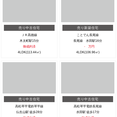
売り中古住宅
売り新築住宅
ＪＲ高徳線
ことでん長尾線
木太町駅15分
長尾線 水田駅16分
御成約済
- 万円
4LDK(113.44㎡)
4LDK(106.96㎡)
売り中古住宅
売り中古住宅
高松琴平電鉄琴平線
高松琴平電鉄長尾線
仏生山駅 徒歩28分
水田駅 徒歩17分