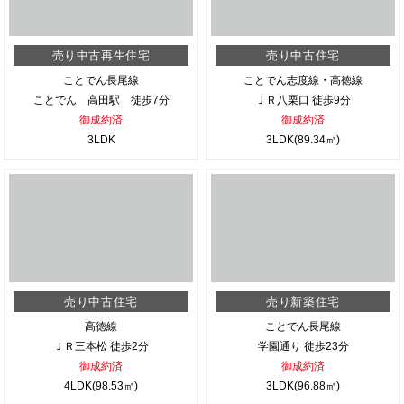
売り中古再生住宅
売り中古住宅
ことでん長尾線
ことでん志度線・高徳線
ことでん 高田駅 徒歩7分
ＪＲ八栗口 徒歩9分
御成約済
御成約済
3LDK
3LDK(89.34㎡)
売り中古住宅
売り新築住宅
高徳線
ことでん長尾線
ＪＲ三本松 徒歩2分
学園通り 徒歩23分
御成約済
御成約済
4LDK(98.53㎡)
3LDK(96.88㎡)