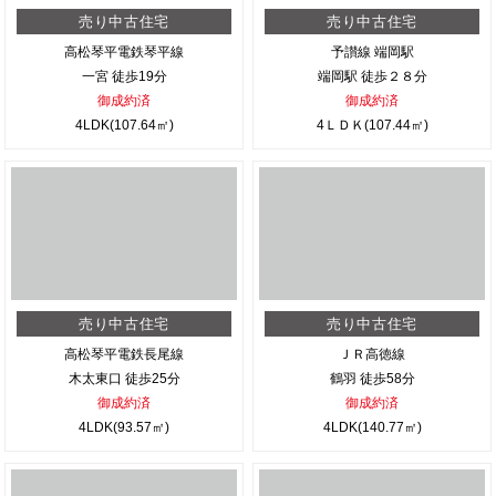
売り中古住宅
売り中古住宅
高松琴平電鉄琴平線
予讃線 端岡駅
一宮 徒歩19分
端岡駅 徒歩２８分
御成約済
御成約済
4LDK(107.64㎡)
4ＬＤＫ(107.44㎡)
売り中古住宅
売り中古住宅
高松琴平電鉄長尾線
ＪＲ高徳線
木太東口 徒歩25分
鶴羽 徒歩58分
御成約済
御成約済
4LDK(93.57㎡)
4LDK(140.77㎡)