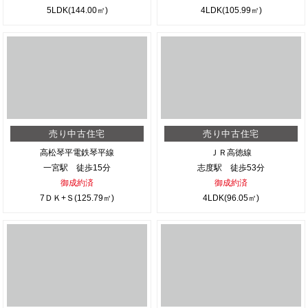
5LDK(144.00㎡)
4LDK(105.99㎡)
売り中古住宅
売り中古住宅
高松琴平電鉄琴平線
ＪＲ高徳線
一宮駅 徒歩15分
志度駅 徒歩53分
御成約済
御成約済
7ＤＫ+Ｓ(125.79㎡)
4LDK(96.05㎡)