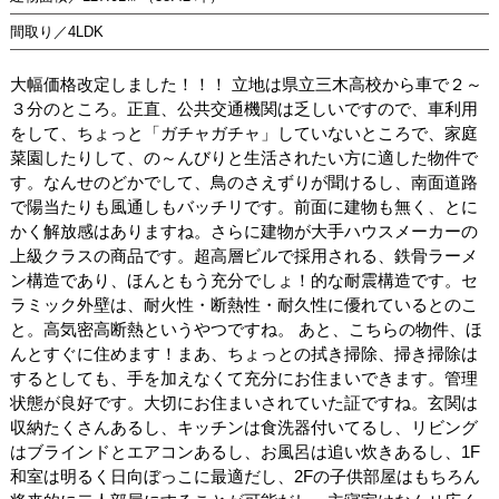
間取り／4LDK
大幅価格改定しました！！！ 立地は県立三木高校から車で２～
３分のところ。正直、公共交通機関は乏しいですので、車利用
をして、ちょっと「ガチャガチャ」していないところで、家庭
菜園したりして、の～んびりと生活されたい方に適した物件で
す。なんせのどかでして、鳥のさえずりが聞けるし、南面道路
で陽当たりも風通しもバッチリです。前面に建物も無く、とに
かく解放感はありますね。さらに建物が大手ハウスメーカーの
上級クラスの商品です。超高層ビルで採用される、鉄骨ラーメ
ン構造であり、ほんともう充分でしょ！的な耐震構造です。セ
ラミック外壁は、耐火性・断熱性・耐久性に優れているとのこ
と。高気密高断熱というやつですね。 あと、こちらの物件、ほ
んとすぐに住めます！まあ、ちょっとの拭き掃除、掃き掃除は
するとしても、手を加えなくて充分にお住まいできます。管理
状態が良好です。大切にお住まいされていた証ですね。玄関は
収納たくさんあるし、キッチンは食洗器付いてるし、リビング
はブラインドとエアコンあるし、お風呂は追い炊きあるし、1F
和室は明るく日向ぼっこに最適だし、2Fの子供部屋はもちろん