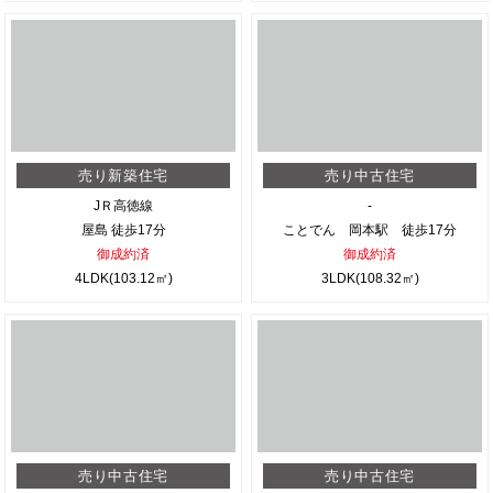
売り新築住宅
売り中古住宅
JＲ高徳線
-
屋島 徒歩17分
ことでん 岡本駅 徒歩17分
御成約済
御成約済
4LDK(103.12㎡)
3LDK(108.32㎡)
売り中古住宅
売り中古住宅