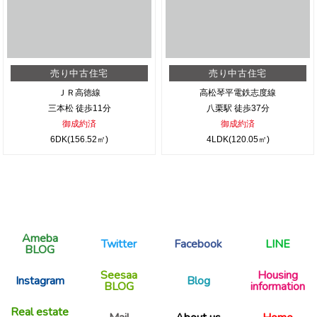
売り中古住宅
売り中古住宅
ＪＲ高徳線
高松琴平電鉄志度線
三本松 徒歩11分
八栗駅 徒歩37分
御成約済
御成約済
6DK(156.52㎡)
4LDK(120.05㎡)
Ameba
Twitter
Facebook
LINE
BLOG
Seesaa
Housing
Instagram
Blog
BLOG
information
Real estate