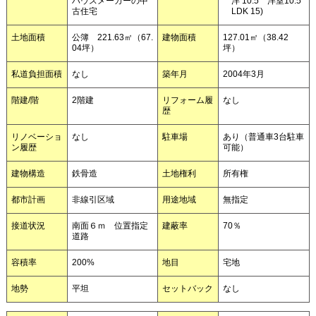
ハウスメーカーの中
洋 10.5 洋室10.5
古住宅
LDK 15)
土地面積
公簿 221.63㎡（67.
建物面積
127.01㎡（38.42
04坪）
坪）
私道負担面積
なし
築年月
2004年3月
階建/階
2階建
リフォーム履
なし
歴
リノベーショ
なし
駐車場
あり（普通車3台駐車
ン履歴
可能）
建物構造
鉄骨造
土地権利
所有権
都市計画
非線引区域
用途地域
無指定
接道状況
南面６ｍ 位置指定
建蔽率
70％
道路
容積率
200%
地目
宅地
地勢
平坦
セットバック
なし