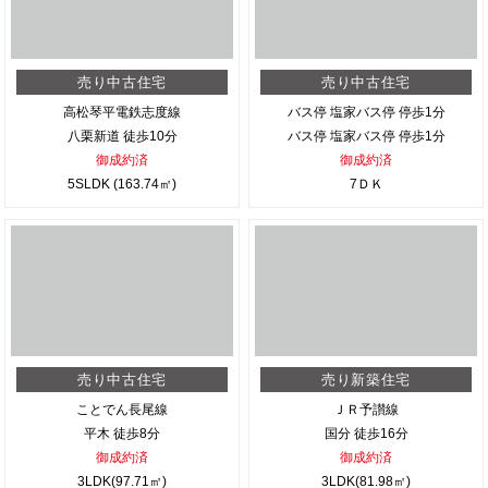
売り中古住宅
売り中古住宅
高松琴平電鉄志度線
バス停 塩家バス停 停歩1分
八栗新道 徒歩10分
バス停 塩家バス停 停歩1分
御成約済
御成約済
5SLDK (163.74㎡)
7ＤＫ
売り中古住宅
売り新築住宅
ことでん長尾線
ＪＲ予讃線
平木 徒歩8分
国分 徒歩16分
御成約済
御成約済
3LDK(97.71㎡)
3LDK(81.98㎡)