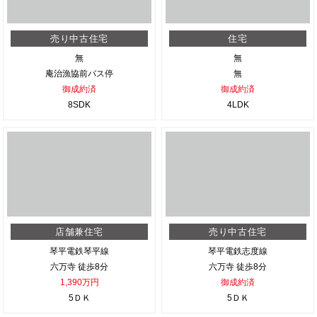
売り中古住宅
住宅
無
無
庵治漁協前バス停
無
御成約済
御成約済
8SDK
4LDK
店舗兼住宅
売り中古住宅
琴平電鉄琴平線
琴平電鉄志度線
六万寺 徒歩8分
六万寺 徒歩8分
1,390万円
御成約済
5ＤＫ
5ＤＫ