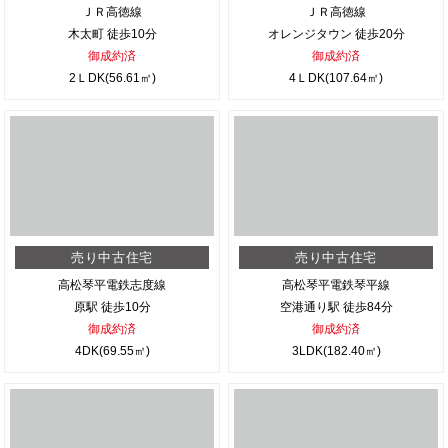
ＪＲ高徳線
ＪＲ高徳線
木太町 徒歩10分
オレンジタウン 徒歩20分
御成約済
御成約済
2ＬDK(56.61㎡)
4ＬDK(107.64㎡)
売り中古住宅
売り中古住宅
高松琴平電鉄志度線
高松琴平電鉄琴平線
原駅 徒歩10分
空港通り駅 徒歩84分
御成約済
御成約済
4DK(69.55㎡)
3LDK(182.40㎡)