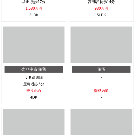
坂出 徒歩17分
高田駅 徒歩14分
1,580万円
980万円
2LDK
5LDK
売り中古住宅
住宅
ＪＲ高徳線
-
屋島 徒歩5分
-
売り止め
御成約済
4DK
-