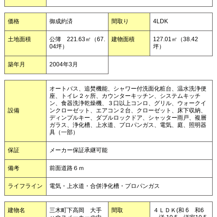
価格
御成約済
間取り
4LDK
土地面積
公簿 221.63㎡（67.
建物面積
127.01㎡（38.42
04坪）
坪）
築年月
2004年3月
オートバス、追焚機能、シャワー付洗面化粧台、温水洗浄便
座、トイレ２ヶ所、カウンターキッチン、システムキッチ
ン、食器洗浄乾燥機、３口以上コンロ、グリル、ウォークイ
設備
ンクローゼット、エアコン２台、クローゼット、床下収納、
ディンプルキー、ダブルロックドア、シャッター雨戸、複層
ガラス、浄化槽、上水道、プロパンガス、電気、庭、照明器
具（一部）
保証
メーカー保証承継可能
備考
前面道路６ｍ
ライフライン
電気・上水道・合併浄化槽・プロパンガス
建物名
三木町下高岡 大手
間取
４ＬＤＫ(和 6 和6