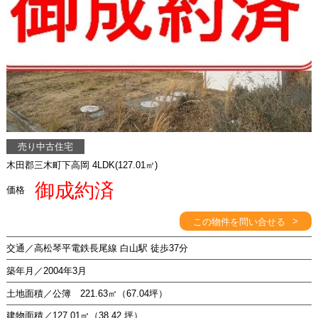
売り中古住宅
木田郡三木町下高岡 4LDK(127.01㎡)
御成約済
価格
>
この物件を問い合せる
交通／高松琴平電鉄長尾線 白山駅 徒歩37分
築年月／2004年3月
土地面積／公簿 221.63㎡（67.04坪）
建物面積／127.01㎡（38.42 坪）