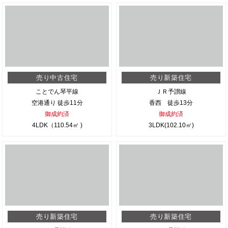
売り中古住宅
売り新築住宅
ことでん琴平線
ＪＲ予讃線
空港通り 徒歩11分
香西 徒歩13分
御成約済
御成約済
4LDK（110.54㎡ )
3LDK(102.10㎡)
売り新築住宅
売り新築住宅