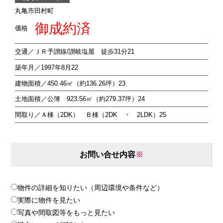
丸亀市田村町
御成約済
価格
交通／ＪＲ予讃線/讃岐塩屋 徒歩31分21
築年月／1997年8月22
建物面積／450.46㎡（約136.26坪）23
土地面積／公簿 923.56㎡（約279.37坪）24
間取り／Ａ棟（2DK） Ｂ棟（2DK ・ 2LDK）25
お問い合せ内容
※
物件の詳細を知りたい（周辺環境や条件など）
実際に物件を見たい
写真や間取図等をもっと見たい