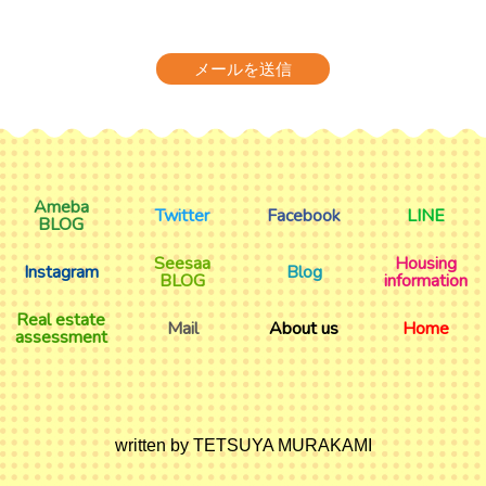
Ameba
Twitter
Facebook
LINE
BLOG
Seesaa
Housing
Instagram
Blog
BLOG
information
Real estate
Mail
About us
Home
assessment
written by TETSUYA MURAKAMI