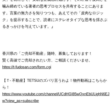
噛み締めている著者の思考プロセスを共有することにありま
す。言葉の無力さを知りつつも、あえてその「皮肉なロジッ
ク」を提示することで、読者にステレオタイプな思考を揺さぶ
るきっかけを与えています。
」
香川県の「ご売却不動産」随時、募集しております！
賢く高値でご売却されたい方、ご相談くださいませ。
https://t-fudosan.com/form.cgi
【Ｔ- 不動産】TETSUのズバリ言うわよ！物件動画はこちらか
ら！
https://www.youtube.com/channel/UCdHGI85wQxnEbULjghN6EJ
w?view_as=subscribe