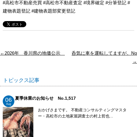
#高松市不動産売買 #高松市不動産査定 #境界確定 #分筆登記 #
建物表題登記 #建物表題部変更登記
←2026年 香川県の地価公示
呑気に車を運転してますが。No
→
トピックス記事
夏季休業のお知らせ No.1,517
06
Aug
おかげさまです。 不動産コンサルティングマスタ
ー・高松市の土地家屋調査士の村上哲也...