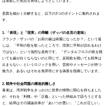
は達観した視点を表現しようとしています。
意図を細かく分解すると、以下の3つのポイントに集約されま
す。
1. 「表現」と「現実」の乖離（ザッパの名言の意味）
フランク・ザッパの「お前の歯は綺麗になったか？」という返
しは、「平和の歌を歌ったところで、現実に平和が訪れるわけ
ではない」という強烈な皮肉です。 「デンタルフロスの歌を聴
いても歯が白くならないのと同じで、反戦歌を聴いても戦争は
止まらない」というロジックを用い、芸術やメッセージが持つ
無力さ、あるいはそれを免罪符にする偽善を指摘しています。
2. 戦争や社会問題の構造的難しさ
著者は、湾岸戦争をきっかけに世界の情勢に関心を持ちました
が、それを「利権」や「正義」といった枠組みで語ろうとする
と、結局はその議論自体が「あいつが悪い」「これが正しい」