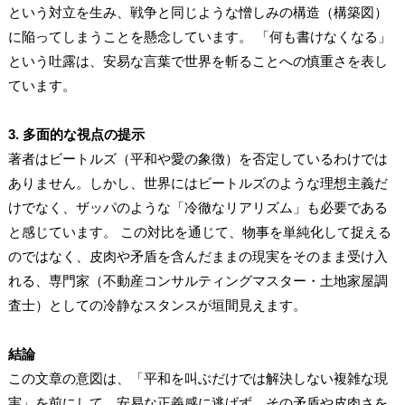
という対立を生み、戦争と同じような憎しみの構造（構築図）
に陥ってしまうことを懸念しています。 「何も書けなくなる」
という吐露は、安易な言葉で世界を斬ることへの慎重さを表し
ています。
3. 多面的な視点の提示
著者はビートルズ（平和や愛の象徴）を否定しているわけでは
ありません。しかし、世界にはビートルズのような理想主義だ
けでなく、ザッパのような「冷徹なリアリズム」も必要である
と感じています。 この対比を通じて、物事を単純化して捉える
のではなく、皮肉や矛盾を含んだままの現実をそのまま受け入
れる、専門家（不動産コンサルティングマスター・土地家屋調
査士）としての冷静なスタンスが垣間見えます。
結論
この文章の意図は、「平和を叫ぶだけでは解決しない複雑な現
実」を前にして、安易な正義感に逃げず、その矛盾や皮肉さを