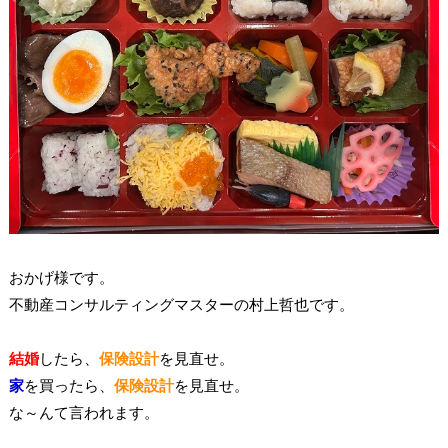
おかげ様です。
不動産コンサルティングマスターの村上哲也です。
結婚
したら、
保険設計
を見直せ。
家
を買ったら、
保険設計
を見直せ。
な～んて言われます。