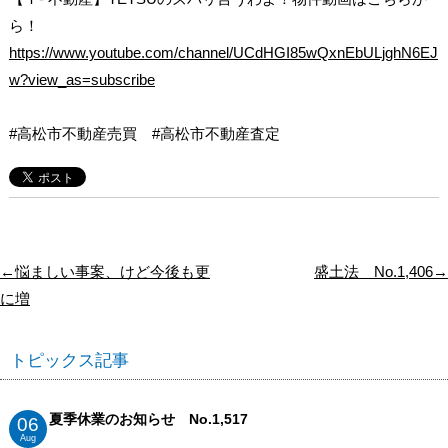
ら！
https://www.youtube.com/channel/UCdHGI85wQxnEbULjghN6EJ
w?view_as=subscribe
#高松市不動産売買 #高松市不動産査定
←悩ましい事案、けど今後も更
盛土法 No.1,406→
に増
トピックス記事
夏季休業のお知らせ No.1,517
06
Aug