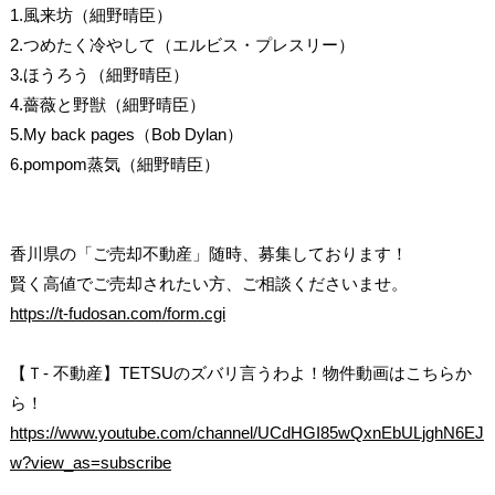
1.風来坊（細野晴臣）
2.つめたく冷やして（エルビス・プレスリー）
3.ほうろう（細野晴臣）
4.薔薇と野獣（細野晴臣）
5.My back pages（Bob Dylan）
6.pompom蒸気（細野晴臣）
香川県の「ご売却不動産」随時、募集しております！
賢く高値でご売却されたい方、ご相談くださいませ。
https://t-fudosan.com/form.cgi
【Ｔ- 不動産】TETSUのズバリ言うわよ！物件動画はこちらか
ら！
https://www.youtube.com/channel/UCdHGI85wQxnEbULjghN6EJ
w?view_as=subscribe