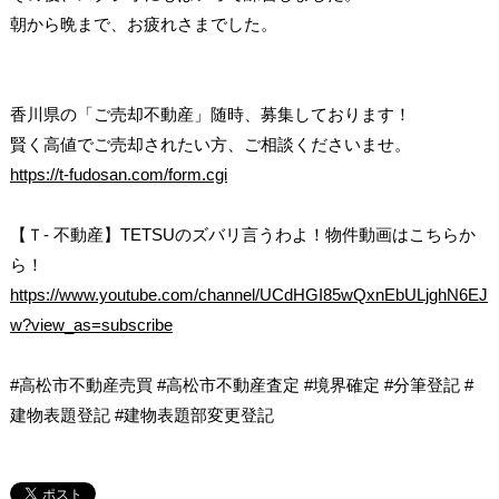
朝から晩まで、お疲れさまでした。
香川県の「ご売却不動産」随時、募集しております！
賢く高値でご売却されたい方、ご相談くださいませ。
https://t-fudosan.com/form.cgi
【Ｔ- 不動産】TETSUのズバリ言うわよ！物件動画はこちらか
ら！
https://www.youtube.com/channel/UCdHGI85wQxnEbULjghN6EJ
w?view_as=subscribe
#高松市不動産売買 #高松市不動産査定 #境界確定 #分筆登記 #
建物表題登記 #建物表題部変更登記