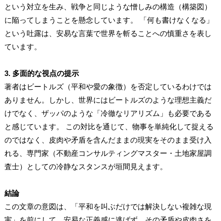
という対立を生み、戦争と同じような憎しみの構造（構築図）
に陥ってしまうことを懸念しています。 「何も書けなくなる」
という吐露は、安易な言葉で世界を斬ることへの慎重さを表し
ています。
3. 多面的な視点の提示
著者はビートルズ（平和や愛の象徴）を否定しているわけでは
ありません。しかし、世界にはビートルズのような理想主義だ
けでなく、ザッパのような「冷徹なリアリズム」も必要である
と感じています。 この対比を通じて、物事を単純化して捉える
のではなく、皮肉や矛盾を含んだままの現実をそのまま受け入
れる、専門家（不動産コンサルティングマスター・土地家屋調
査士）としての冷静なスタンスが垣間見えます。
結論
この文章の意図は、「平和を叫ぶだけでは解決しない複雑な現
実」を前にして、安易な正義感に逃げず、その矛盾や皮肉さを