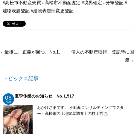
#高松市不動産売買 #高松市不動産査定 #境界確定 #分筆登記 #
建物表題登記 #建物表題部変更登記
←最後に、正義が勝つ。No.1,
個人の不動産取得、登記時に国
籍→
トピックス記事
夏季休業のお知らせ No.1,517
06
Aug
おかげさまです。 不動産コンサルティングマスタ
ー・高松市の土地家屋調査士の村上哲也...