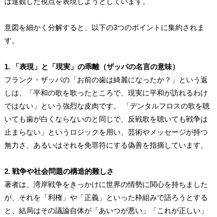
は達観した視点を表現しようとしています。
意図を細かく分解すると、以下の3つのポイントに集約されま
す。
1. 「表現」と「現実」の乖離（ザッパの名言の意味）
フランク・ザッパの「お前の歯は綺麗になったか？」という返
しは、「平和の歌を歌ったところで、現実に平和が訪れるわけ
ではない」という強烈な皮肉です。 「デンタルフロスの歌を聴
いても歯が白くならないのと同じで、反戦歌を聴いても戦争は
止まらない」というロジックを用い、芸術やメッセージが持つ
無力さ、あるいはそれを免罪符にする偽善を指摘しています。
2. 戦争や社会問題の構造的難しさ
著者は、湾岸戦争をきっかけに世界の情勢に関心を持ちました
が、それを「利権」や「正義」といった枠組みで語ろうとする
と、結局はその議論自体が「あいつが悪い」「これが正しい」