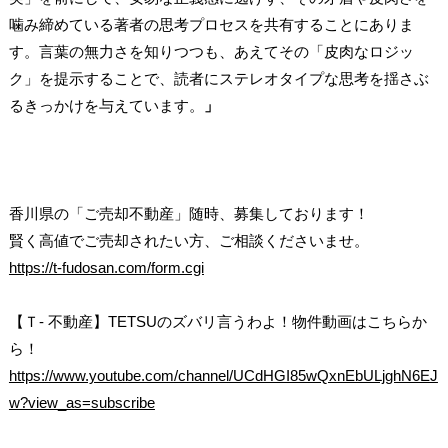
噛み締めている著者の思考プロセスを共有することにありま
す。言葉の無力さを知りつつも、あえてその「皮肉なロジッ
ク」を提示することで、読者にステレオタイプな思考を揺さぶ
るきっかけを与えています。
」
香川県の「ご売却不動産」随時、募集しております！
賢く高値でご売却されたい方、ご相談くださいませ。
https://t-fudosan.com/form.cgi
【Ｔ- 不動産】TETSUのズバリ言うわよ！物件動画はこちらか
ら！
https://www.youtube.com/channel/UCdHGI85wQxnEbULjghN6EJ
w?view_as=subscribe